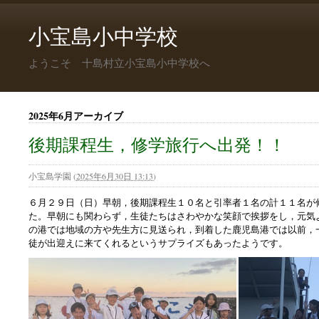
小宝島小中学校
ようこそ 十島村立小宝島小中学校へ
2025年6月アーカイブ
後期課程生，修学旅行へ出発！！
小宝島学園
(
2025年6月30日 13:13
)
６月２９日（日）早朝，後期課程生１０名と引率者１名の計１１名が
た。早朝にも関わらず，生徒たちはさわやかな笑顔で挨拶をし，元気
の港では地域の方や先生方に見送られ，到着した鹿児島港では以前，
徒が出迎えに来てくれるというサプライズもあったようです。