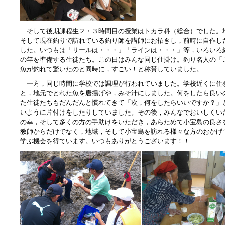
そして後期課程生２・３時間目の授業はトカラ科（総合）でした。
そして現在釣りで訪れている釣り師を講師にお招きし，前時に自作し
した。いつもは「リールは・・・」「ラインは・・・」等，いろいろ
の竿を準備する生徒たち。この日はみんな同じ仕掛け。釣り名人の「
魚が釣れて驚いたのと同時に，すごい！と称賛していました。
一方，同じ時間に学校では調理が行われていました。学校近くに住
と，地元でとれた魚を唐揚げや，みそ汁にしました。何をしたら良い
た生徒たちもだんだんと慣れてきて「次，何をしたらいいですか？」
いように片付けをしたりしていました。その後，みんなでおいしくい
の幸，そして多くの方の手助けをいただき，あらためて小宝島の良さ
教師からだけでなく，地域，そして小宝島を訪れる様々な方のおかげ
学ぶ機会を得ています。いつもありがとうございます！！