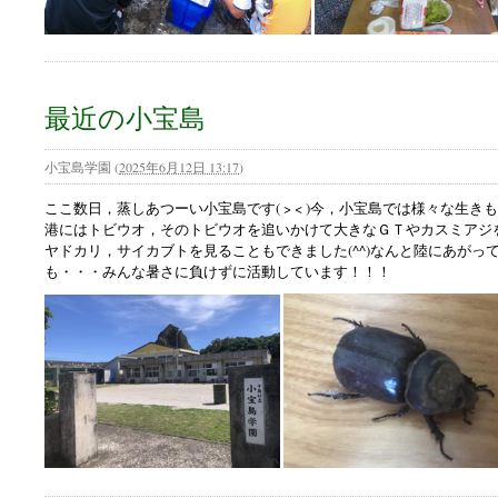
最近の小宝島
小宝島学園
(
2025年6月12日 13:17
)
ここ数日，蒸しあつーい小宝島です( > < )今，小宝島では様々な生
港にはトビウオ，そのトビウオを追いかけて大きなＧＴやカスミアジ
ヤドカリ，サイカブトを見ることもできました(^^)なんと陸にあがっ
も・・・みんな暑さに負けずに活動しています！！！