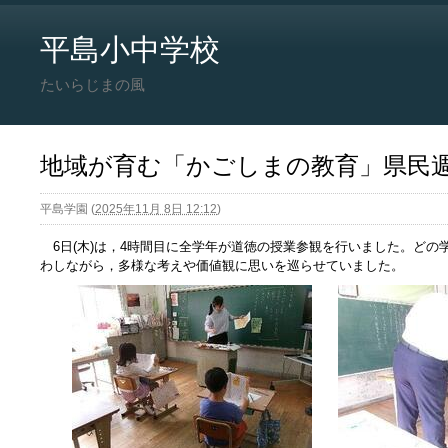
平島小中学校
たいらじまの風
地域が育む「かごしまの教育」県民
平島学園
(
2025年11月 8日 12:12
)
6日(木)は，4時間目に全学年が道徳の授業参観を行いました。どの
わしながら，多様な考えや価値観に思いを巡らせていました。