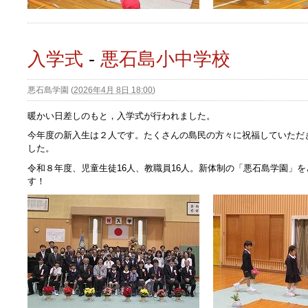
入学式
-
悪石島小中学校
悪石島学園
(
2026年4月 8日 18:00
)
暖かい日差しのもと，入学式が行われました。
今年度の新入生は２人です。たくさんの島民の方々に祝福していただ
した。
令和８年度、児童生徒16人、教職員16人。新体制の「悪石島学園」
す！