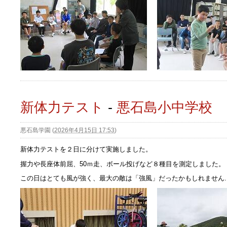
新体力テスト
-
悪石島小中学校
悪石島学園
(
2026年4月15日 17:53
)
新体力テストを２日に分けて実施しました。
握力や長座体前屈、50ｍ走、ボール投げなど８種目を測定しました。
この日はとても風が強く、最大の敵は「強風」だったかもしれません..