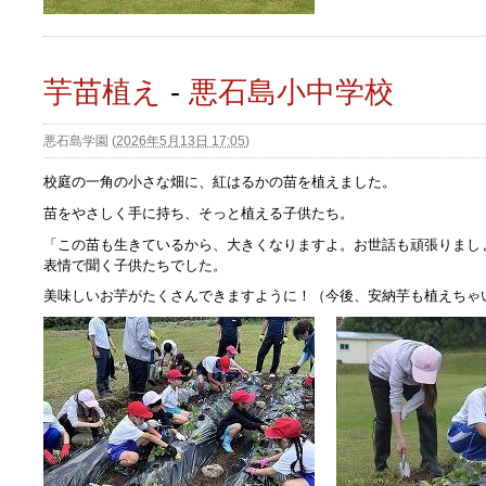
芋苗植え
-
悪石島小中学校
悪石島学園
(
2026年5月13日 17:05
)
校庭の一角の小さな畑に、紅はるかの苗を植えました。
苗をやさしく手に持ち、そっと植える子供たち。
「この苗も生きているから、大きくなりますよ。お世話も頑張りまし
表情で聞く子供たちでした。
美味しいお芋がたくさんできますように！（今後、安納芋も植えちゃ