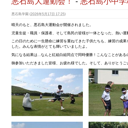
悪石島大運動会！
-
悪石島小中学
悪石島学園
(
2026年5月17日 17:25
)
晴天のもと、悪石島大運動会が開催されました。
児童生徒・職員・保護者、そして島民の皆様が一体となった、熱い運
この日のために一生懸命に練習を重ねてきた子供たちも、練習の成果
した。みんな表情がとても輝いていましたよ。
気になる結果は...なんと紅組白組同点で同時優勝！こんなことがある
御参加いただきました皆様、お疲れ様でした。そして、ありがとうご