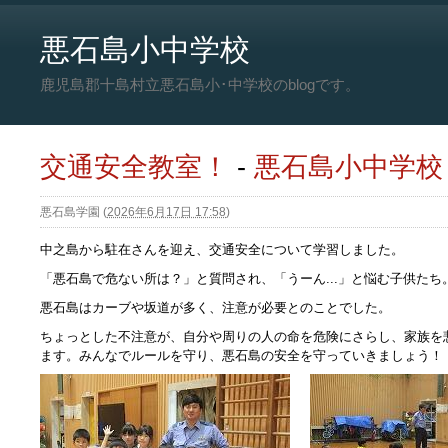
悪石島小中学校
鹿児島郡十島村立悪石島小･中学校のblogです。
交通安全教室！
-
悪石島小中学校
悪石島学園
(
2026年6月17日 17:58
)
中之島から駐在さんを迎え、交通安全について学習しました。
「悪石島で危ない所は？」と質問され、「うーん...」と悩む子供たち
悪石島はカーブや坂道が多く、注意が必要とのことでした。
ちょっとした不注意が、自分や周りの人の命を危険にさらし、家族を
ます。みんなでルールを守り、悪石島の安全を守っていきましょう！