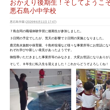
おかえり後期生！そしてようこ
悪石島小中学校
悪石島学園
(
2026年6月11日 17:47
)
７島合同の職場体験学習に後期生が参加しました。
３日間の予定でしたが、荒天の影響で２日間の実施となりました。
鹿児島水族館や保育園、十島村役場など様々な事業所等にお世話にな
れぞれ学びや新しい発見があったようです。
御指導いただきました事業所等のみなさま、大変お世話になりありが
そして、８年生に転入生を迎えました！これからどうぞよろしくね！