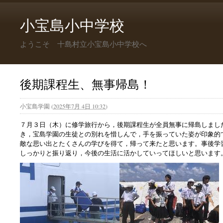
小宝島小中学校
ようこそ 十島村立小宝島小中学校へ
後期課程生、無事帰島！
小宝島学園
(
2025年7月 4日 10:32
)
７月３日（木）に修学旅行から，後期課程生が全員無事に帰島しまし
き，宝島学園の生徒との別れを惜しんで，手を振っていた姿が印象的
敵な思い出とたくさんの学びを得て，帰って来たと思います。事後学
しっかりと振り返り，今後の生活に活かしていってほしいと思います