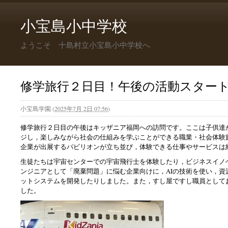
小宝島小中学校
ようこそ 十島村立小宝島小中学校へ
修学旅行２日目！午後の活動スター
小宝島学園
(
2025年7月 2日 07:56
)
修学旅行２日目の午後はキッザニア福岡への訪問です。ここは子供達
ジし，楽しみながら社会の仕組みを学ぶことができる職業・社会体験
企業が出展するパビリオンが立ち並び，体験できる仕事やサービスは
生徒たちは宇宙センターでの宇宙飛行士を体験したり，ビジネスイノ
ンジニアとして「廃棄問題」に悩む企業向けに，AIの技術を使い，資
ットシステムを開発したりしました。また，すし屋ですし職員として
した。