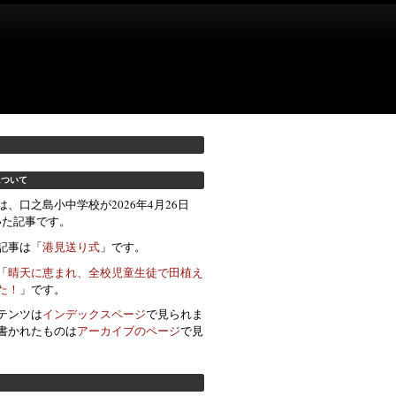
について
、口之島小中学校が2026年4月26日
書いた記事です。
記事は「
港見送り式
」です。
「
晴天に恵まれ、全校児童生徒で田植え
た！
」です。
テンツは
インデックスページ
で見られま
書かれたものは
アーカイブのページ
で見