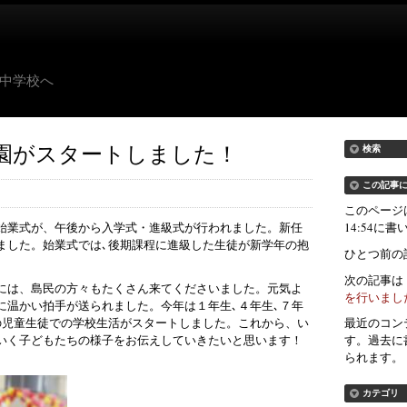
中学校へ
園がスタートしました！
検索
この記事
このページは
14:54に
始業式が、午後から入学式・進級式が行われました。新任
ました。始業式では､後期課程に進級した生徒が新学年の抱
ひとつ前の
した。
次の記事は
には、島民の方々もたくさん来てくださいました。元気よ
を行いまし
に温かい拍手が送られました。今年は１年生､４年生､７年
の児童生徒での学校生活がスタートしました。これから、い
最近のコン
いく子どもたちの様子をお伝えしていきたいと思います！
す。過去に
られます。
カテゴリ