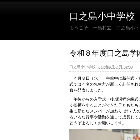
口之島小中学校
ようこそ 十島村立 口之島小・
令和８年度口之島学
口之島小中学校
(
2026年4月26日 14:54
)
４月８日（水），午前中に新任式・
式では４名の先生方が新しく赴任され
負を発表しま
午後からの入学式・後期課程進級式
く挨拶をすることができた子どもたち
生に新たなメンバーが加わり､計７人
ろいろな行事や活動を通して成長して
どうぞよろしくお願いします。